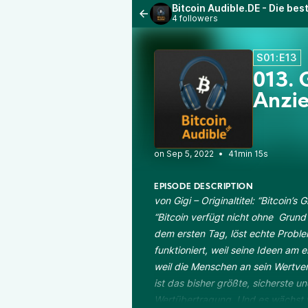
Bitcoin Audible.DE - Die bes
4 followers
S01:E13
013. G
Anzi
•
41min 15s
EPISODE DESCRIPTION
von Gigi – Originaltitel: “
Bitcoin’s G
“Bitcoin verfügt nicht ohne Grund 
dem ersten Tag, löst echte Probl
funktioniert, weil seine Ideen am e
weil die Menschen an sein Wertve
ist das bisher größte, sicherste u
Wertübertragung. Und es wächst w