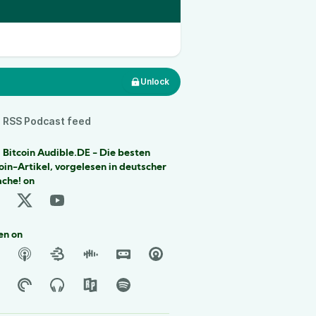
Unlock
RSS Podcast feed
 Bitcoin Audible.DE - Die besten
oin-Artikel, vorgelesen in deutscher
che! on
en on