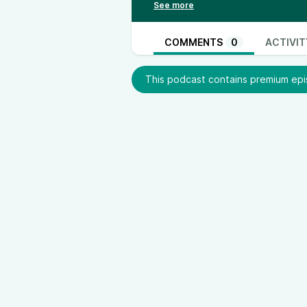
In diesem Text nähert sich Gigi 
Anziehungskraft ergibt (die existi
leidenschaftlichen Skeptikern... 
COMMENTS
0
ACTIVIT
Ideen und Grundwerten, die den W
seinerseits die Bitcoin zugrunde
This podcast contains premium epis
faszinierender Blick auf die inn
Technologie, der einige Fragen 
Weiterführende Anhör-Texte:
–
Die 7
Netzwerkeffekte von Bit
–
Bitcoin ist eine Idee
(Gigi)
–
Eine wichtige Erinnerung
(Marty
Unterstützt bitte Gigi's Projekte,
Verweise zu Gigi's Präsenzen usw
finden:
https://www.BitcoinAudib
Wenn Dir dieser Podcast gefällt, 
senden
. [
andere Optionen
]
Tipps für Bitcoin-Sparer und HODL
kaufen
(sehr empfohlen), ein Kli
für Deinen ersten Kauf.