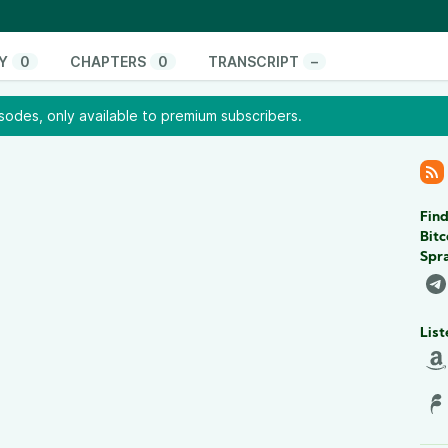
der Frage, wodurch sich Bitcoin's unübersehbare
ert ja, wie man immer wieder sieht, selbst bei seinen
;-) , und er analysiert die Feedbackschleifen zwischen
Y
0
CHAPTERS
0
TRANSCRIPT
–
ert von Bitcoin sichern, und wie der Wert
liegenden Ideen und Regeln absichert. Ein
odes, only available to premium subscribers.
ewohnenden Dynamiken dieser revolutionären
beantworten könnte.
coin
(Trace Meyer)
Find
Bitc
 Bent)
Spra
 Links auf seiner
Website
! Sämtliche Quellenlinks,
. sind auch auf unserer Seite zu dieser Episode zu
le.DE/13-bitcoins-anziehungskraft/
List
dann unterstütze ihn bitte:
Sats via Lightning
’er:
auf HodlHodl.com
kannst Du
Bitcoin KYC-frei
ck auf den Link reduziert daneben auch die Spesen