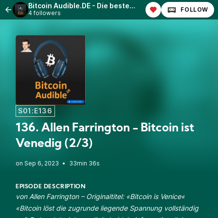
Bitcoin Audible.DE - Die besten Bitcoin-Artikel, vorgelesen in deutscher Sprache!
FOLLOW
4 followers
S01:E136
136. Allen Farrington - Bitcoin ist
Venedig (2/3)
•
33min 36s
EPISODE DESCRIPTION
von Allen Farrington – Originaltitel: «
Bitcoin is Venice
«
«Bitcoin löst die zugrunde liegende Spannung vollständig