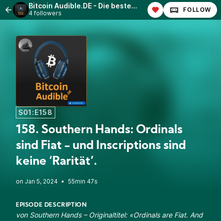
Bitcoin Audible.DE - Die besten Bitcoin-Artikel, vorgelesen in deutscher Sprache!
FOLLOW
4 followers
S01:E158
158. Southern Hands: Ordinals
sind Fiat - und Inscriptions sind
keine ‘Rarität’.
•
55min 47s
EPISODE DESCRIPTION
von Southern Hands – Originaltitel: «
Ordinals are Fiat. And