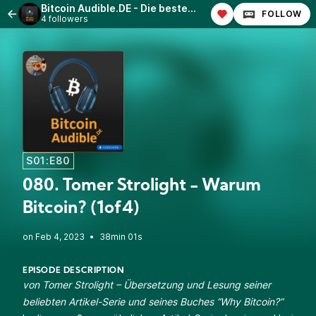
Bitcoin Audible.DE - Die besten Bitcoin-Artikel, vorgelesen in deutscher Sprache!
FOLLOW
4 followers
S01:E80
080. Tomer Strolight - Warum
Bitcoin? (1of4)
•
38min 01s
EPISODE DESCRIPTION
von Tomer Strolight – Übersetzung und Lesung seiner
beliebten Artikel-Serie und seines Buches “
Why Bitcoin?
”