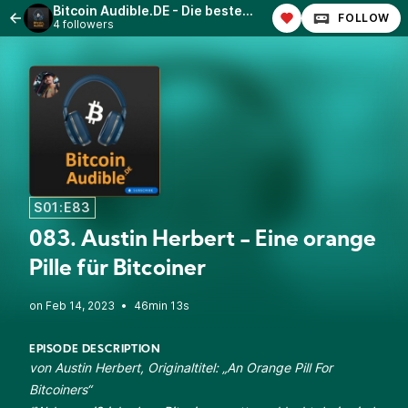
Bitcoin Audible.DE - Die besten Bitcoin-Artikel, vorgelesen in deutscher Sprache!
FOLLOW
4 followers
S01:E83
083. Austin Herbert - Eine orange
Pille für Bitcoiner
•
46min 13s
EPISODE DESCRIPTION
von Austin Herbert, Originaltitel: „
An Orange Pill For
Bitcoiners
“