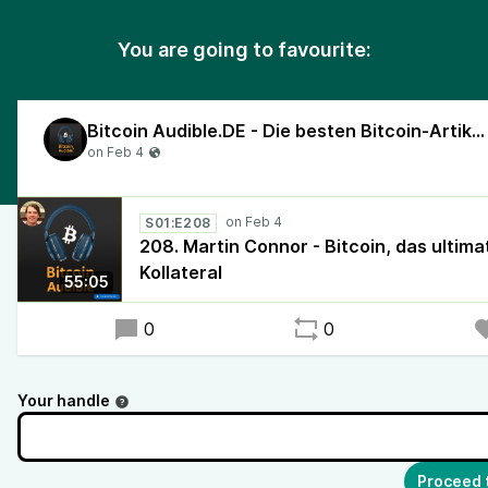
You are going to favourite:
Bitcoin Audible.DE - Die besten Bitcoin-Artikel, vorgelesen in deutscher Sprache!
S01:E208
208. Martin Connor - Bitcoin, das ultima
Kollateral
55:05
0
0
Your handle
Proceed 