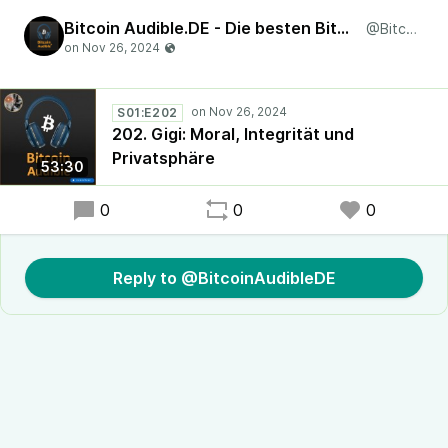
Bitcoin Audible.DE - Die besten Bitcoin-Artikel, vorgelesen in deutscher Sprache!
@BitcoinAudibleDE
S01:E202
202. Gigi: Moral, Integrität und
Privatsphäre
53:30
0
0
0
Reply to @BitcoinAudibleDE