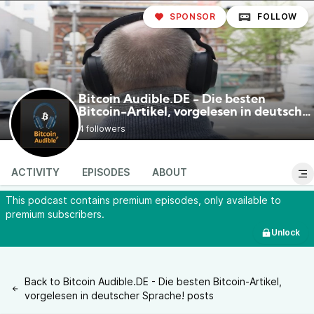
SPONSOR
FOLLOW
Bitcoin Audible.DE - Die besten
Bitcoin-Artikel, vorgelesen in deutscher
@BitcoinAudibleDE
Sprache!
4 followers
ACTIVITY
EPISODES
ABOUT
This podcast contains premium episodes, only available to
premium subscribers.
Unlock
Back to Bitcoin Audible.DE - Die besten Bitcoin-Artikel,
vorgelesen in deutscher Sprache! posts