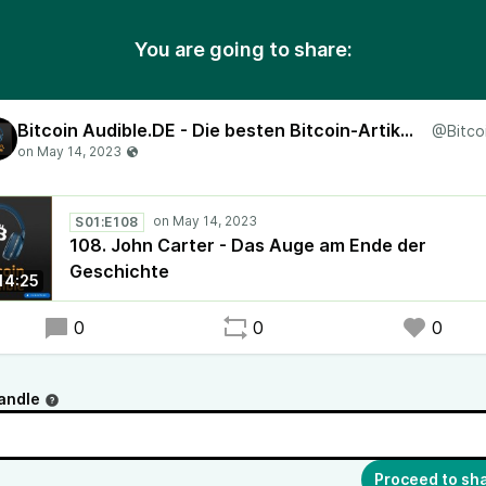
You are going to share:
Bitcoin Audible.DE - Die besten Bitcoin-Artikel, vorgelesen in deutscher Sprache!
S01:E108
108. John Carter - Das Auge am Ende der
Geschichte
14:25
0
0
0
andle
Proceed to sh