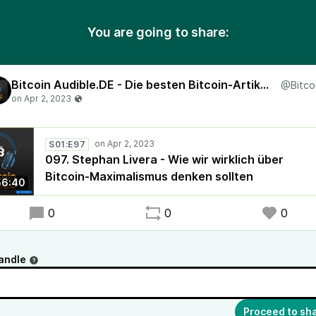
You are going to share:
Bitcoin Audible.DE - Die besten Bitcoin-Artikel, vorgelesen in deutscher Sprache!
S01:E97
097. Stephan Livera - Wie wir wirklich über
Bitcoin-Maximalismus denken sollten
56:40
0
0
0
andle
Proceed to sh