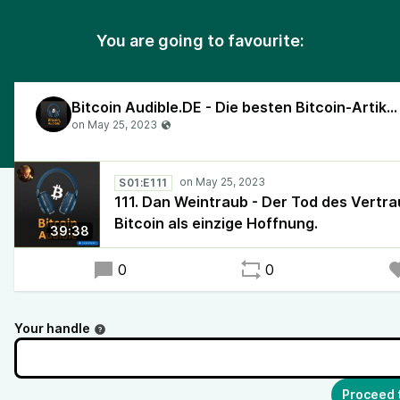
You are going to favourite:
Bitcoin Audible.DE - Die besten Bitcoin-Artikel, vorgelesen in deutscher Sprache!
S01:E111
111. Dan Weintraub - Der Tod des Vertra
Bitcoin als einzige Hoffnung.
39:38
0
0
Your handle
Proceed 