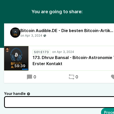
You are going to share:
Bitcoin Audible.DE - Die besten Bitcoin-Artikel, vorgelesen in deutscher Sprache!
S01:E173
173. Dhruv Bansal - Bitcoin-Astronomie T
Erster Kontakt
59:39
0
0
Your handle
Proce