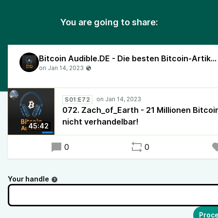
You are going to share:
Bitcoin Audible.DE - Die besten Bitcoin-Artikel, vorgelesen in deutscher Sprache!
S01:E72
072. Zach_of_Earth - 21 Millionen Bitcoi
nicht verhandelbar!
45:42
0
0
Your handle
Proce