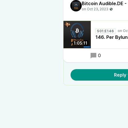
S01:E146
146. Per Bylun
1:05:11
0
Reply