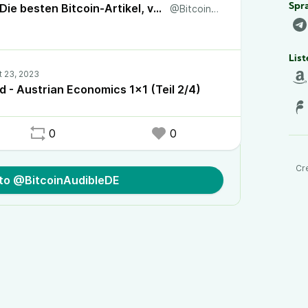
Bitcoin Audible.DE - Die besten Bitcoin-Artikel, vorgelesen in deutscher Sprache!
Spra
@BitcoinAudibleDE
List
d - Austrian Economics 1x1 (Teil 2/4)
0
0
Cr
 to @BitcoinAudibleDE