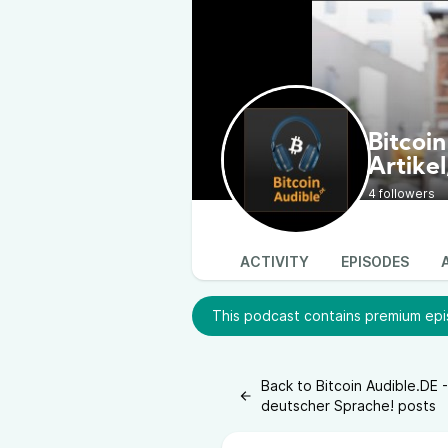
Bitcoin
Artikel
Sprach
4 followers
ACTIVITY
EPISODES
This podcast contains premium epis
Back to Bitcoin Audible.DE -
deutscher Sprache! posts