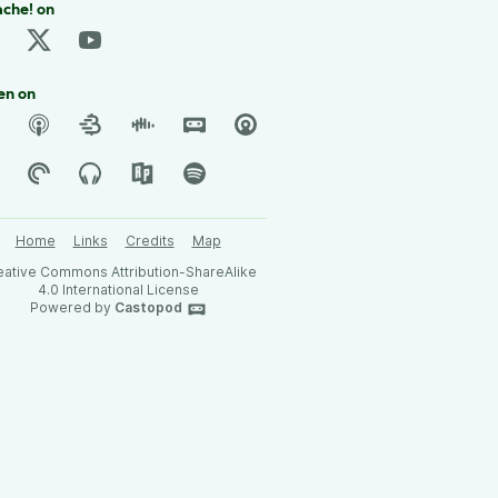
che! on
en on
Home
Links
Credits
Map
eative Commons Attribution-ShareAlike
4.0 International License
Powered by
Castopod