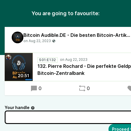
You are going to favourite:
Bitcoin Audible.DE - Die besten Bitcoin-Artikel, vorgelesen in deutscher Sprache!
S01:E132
132. Pierre Rochard - Die perfekte Geldpo
Bitcoin-Zentralbank
20:51
0
0
Your handle
Proceed 