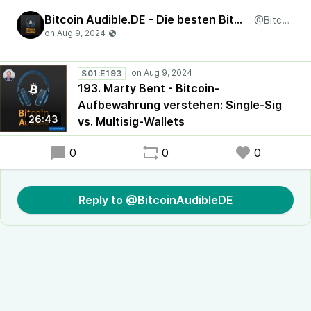
Bitcoin Audible.DE - Die besten Bitcoin-Artikel, vorgelesen in deutscher Sprache!
@BitcoinAudibleDE
S01:E193
193. Marty Bent - Bitcoin-
Aufbewahrung verstehen: Single-Sig
26:43
vs. Multisig-Wallets
0
0
0
Reply to @BitcoinAudibleDE