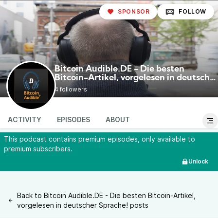
SPONSOR
FOLLOW
Bitcoin Audible.DE - Die besten
Bitcoin-Artikel, vorgelesen in deutscher
@BitcoinAudibleDE
Sprache!
4 followers
ACTIVITY
EPISODES
ABOUT
This podcast contains premium episodes, only available to
premium subscribers.
Unlock
Back to Bitcoin Audible.DE - Die besten Bitcoin-Artikel,
vorgelesen in deutscher Sprache! posts