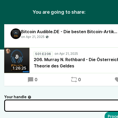
You are going to share:
Bitcoin Audible.DE - Die besten Bitcoin-Artikel, vorgelesen in deutscher Sprache!
S01:E206
206. Murray N. Rothbard - Die Österreic
Theorie des Geldes
1:26:25
0
0
Your handle
Proce